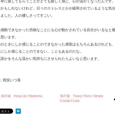
丁寧に接してもらうことがとても嬉しく感じ、心が温かくなったんです
裟かもしれないけれど、日々のストレスとかが緩和されているような気
れました。人の優しさってすごい。
は感動できなかった些細なことにも心が動かされている自分がいるなと
く思います。
供のときにしか感じることのできなかった感覚はもちろんあるけれども
人にしか感じることのできない、こともあるのだな。
も誰かをそんな温かい気持ちにさせられたらよいなと思います。
xt：岡安いつ美
第25週 Hung Up / Madonna
第27週 Tracey Thorn / Simply
Couldn’t Care