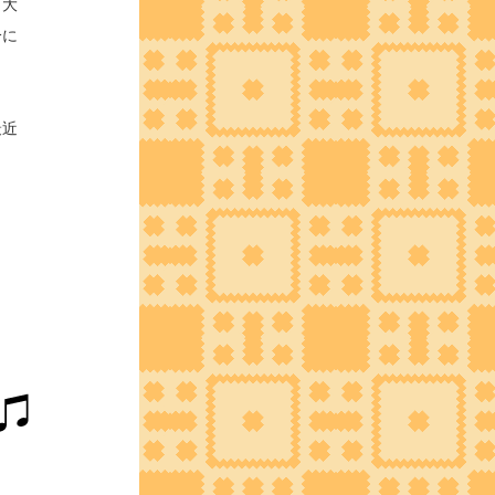
。大
分に
最近
、