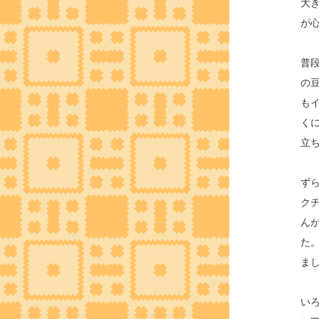
大
が
普
の
も
く
立
ず
ク
ん
た
ま
い