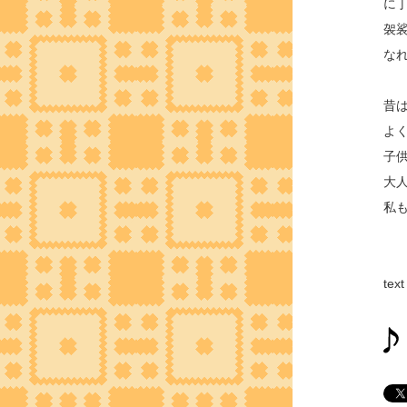
に
袈
な
昔
よ
子
大
私
te