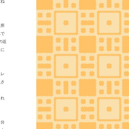
重ね
近所
れで
の近
りに
にレ
員さ
し
くれ
自分