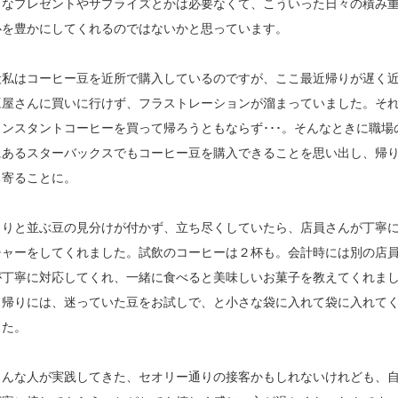
きなプレゼントやサプライズとかは必要なくて、こういった日々の積み
心を豊かにしてくれるのではないかと思っています。
段私はコーヒー豆を近所で購入しているのですが、ここ最近帰りが遅く
豆屋さんに買いに行けず、フラストレーションが溜まっていました。そ
インスタントコーヒーを買って帰ろうともならず･･･。そんなときに職場
にあるスターバックスでもコーヒー豆を購入できることを思い出し、帰
ち寄ることに。
らりと並ぶ豆の見分けが付かず、立ち尽くしていたら、店員さんが丁寧
チャーをしてくれました。試飲のコーヒーは２杯も。会計時には別の店
が丁寧に対応してくれ、一緒に食べると美味しいお菓子を教えてくれま
。帰りには、迷っていた豆をお試しで、と小さな袋に入れて袋に入れて
した。
ろんな人が実践してきた、セオリー通りの接客かもしれないけれども、