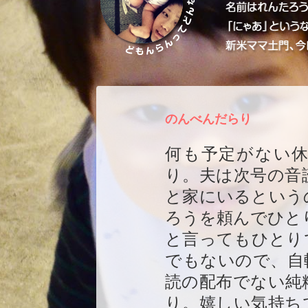
のんべんだらり
何も予定がない
り。夫は次号の音
と家にいるという
ろうを頼んでひと
と言ってもひとり
でもないので、自
読の配布でない純
り。嬉しい気持ち