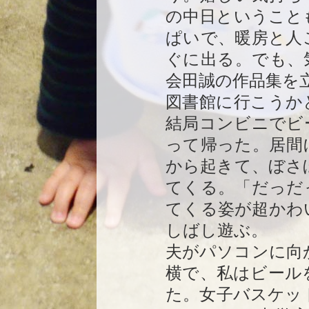
の中日ということ
ぱいで、暖房と人
ぐに出る。でも、
会田誠の作品集を
図書館に行こうか
結局コンビニでビ
って帰った。居間
から起きて、ぼさ
てくる。「だっだ
てくる姿が超かわ
しばし遊ぶ。
夫がパソコンに向
横で、私はビール
た。女子バスケッ