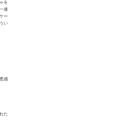
ゃを
一連
ケー
うい
悪感
れた