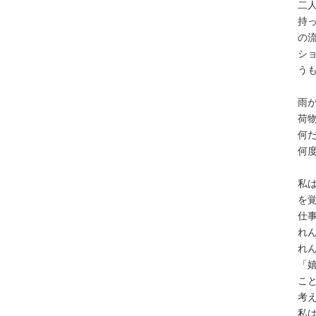
二
持
の
シ
う
雨
荷
何
何
私
を
仕
れ
れ
「
こ
考
私