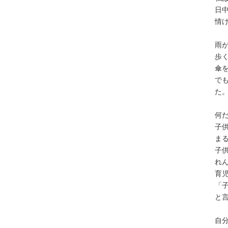
日
情
雨
歩
傘
で
た
何
子
ま
子
れ
育
「
と
自