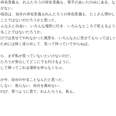
の存在意義も、れんたろうの存在意義も、母子のあいだのみにある、な
けがない。
の役目は、自分の存在意義もれんたろうの存在意義も、たくさん増やし
ることではないのだろうかと思った。
ろんな人と出会い、いろんな場所に行き、いろんなところで笑えるよう
やることではないだろうか。
だけでは見せてやれなかった風景を、いろんな人に見せてもらってほし
のためには快く送り出して、笑って待っていてやらねば。
から、まず私が笑っていないといけないのだ。
んたろうが安心してどこにでも行けるように、
心して帰ってこれる場所を作らなくちゃ。
れが今、自分のやることなんだと思った。
理しない、焦らない、自分を責めない。
びのび、育つように育て。れんたろうも、私も。