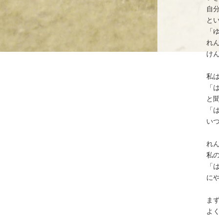
自
と
「
れ
け
私
「
と
「
い
れ
私
「
に
ま
よ