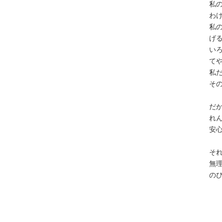
私
わ
私
げ
い
て
私
そ
だ
れ
安
そ
無
の