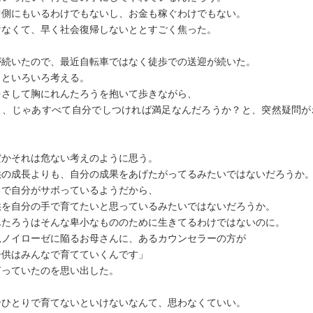
中側にもいるわけでもないし、お金も稼ぐわけでもない。
けなくて、早く社会復帰しないととすごく焦った。
が続いたので、最近自転車ではなく徒歩での送迎が続いた。
くといろいろ考える。
をさして胸にれんたろうを抱いて歩きながら、
も、じゃあすべて自分でしつければ満足なんだろうか？と、突然疑問が
。
だかそれは危ない考えのように思う。
供の成長よりも、自分の成果をあげたがってるみたいではないだろうか
るで自分がサボっているようだから、
供を自分の手で育てたいと思っているみたいではないだろうか。
んたろうはそんな卑小なもののために生きてるわけではないのに。
児ノイローゼに陥るお母さんに、あるカウンセラーの方が
子供はみんなで育てていくんです」
言っていたのを思い出した。
分ひとりで育てないといけないなんて、思わなくていい。