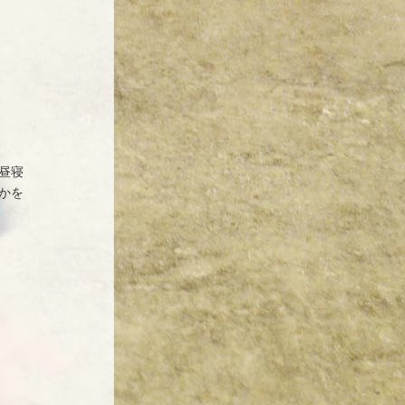
昼寝
かを
、