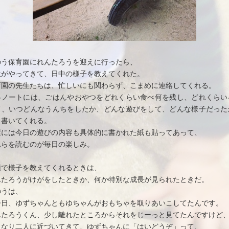
のう保育園にれんたろうを迎えに行ったら、
生がやってきて、日中の様子を教えてくれた。
育園の先生たちは、忙しいにも関わらず、こまめに連絡してくれる。
絡ノートには、ごはんやおやつをどれくらい食べ何を残し、どれくらい
て、いつどんなうんちをしたか、どんな遊びをして、どんな様子だった
日書いてくれる。
屋には今日の遊びの内容も具体的に書かれた紙も貼ってあって、
れらを読むのが毎日の楽しみ。
頭で様子を教えてくれるときは、
んたろうがけがをしたときか、何か特別な成長が見られたときだ。
のうは、
今日、ゆずちゃんともゆちゃんがおもちゃを取りあいこしてたんです。
んたろうくん、少し離れたところからそれをじーっと見てたんですけど
きなり二人に近づいてきて、ゆずちゃんに「はいどうぞ」って、