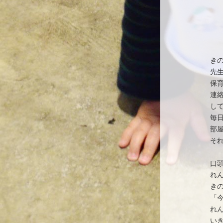
き
先
保
連
し
毎
部
そ
口
れ
き
「
れ
い