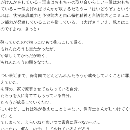
人がけんかをしている→理由はおもちゃの取り合いらしい→僕はおもち
っている→一個あげればけんかが収まるだろう→「はいどうぞ」という
流れは、状況認識能力と予測能力と自己犠牲精神と言語能力とコミュニ
ョン能力が発達していることを指している。（大げさ？いえ、親とはこ
ものですよね、きっと）
が降っていたので抱っこひもで抱っこして帰る。
物もれんたろうも重たかったが、
だか嬉しくてからだが軽く、
度もれんたろうの頭をなでた。
はつい最近まで、保育園でどんどんれんたろうが成長していくことに罪
覚えていた。
事を辞め、家で療養させてもらっている自分。
んたろうを人に育ててもらっている自分。
んたろうが成長していくたび、
嬉しいけど、これは私が教えたことじゃない、保育士さんがしつけてく
とだ」と
えてしまって、えらいねと言いつつ素直に喜べなかった。
はいったい、何をこの子にしてやれているんだろう。