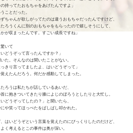
分の持ってたおもちゃをあげたんですよ」
いうことだった。
ゆずちゃんが欲しがってたのは違うおもちゃだったんですけど、
んたろうくんに別のおもちゃをもらったので嬉しそうにして、
んかが収まったんです。すごい成長ですね」
は驚いて
はいどうぞって言ったんですか？」
聞いた。そんなのは聞いたことがない。
はっきり言ってましたよ、はいどうぞって」
つ覚えたんだろう。何だか感動してしまった。
んたろうは私たちが話しているあいだ、
の首に抱きついてきたり膝によじのぼろうとしたりと大忙し。
はいどうぞってしたの？」と聞いたら、
やにや笑ってほっぺたをぱしぱし叩かれた。
ず、はいどうぞという言葉を覚えたのにびっくりしたのだけど、
くよく考えるとこの事件は奥が深い。