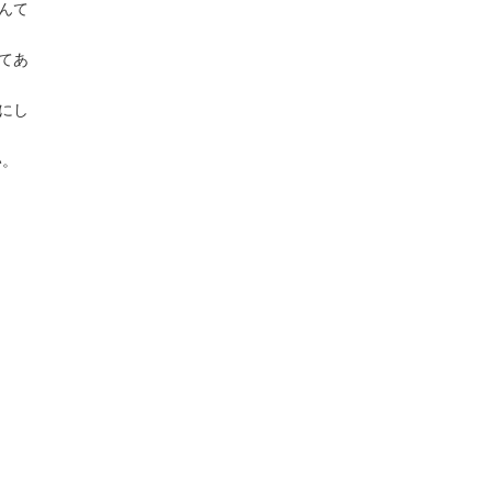
んて
てあ
にし
い。