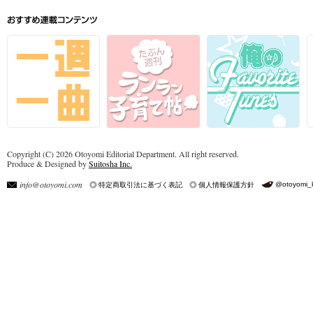
Copyright (C) 2026 Otoyomi Editorial Department. All right reserved.
Produce & Designed by
Suitosha Inc.
info@otoyomi.com
@otoyomi_
特定商取引法に基づく表記
個人情報保護方針