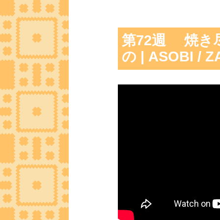
第72週 焼き
の | ASOBI / 