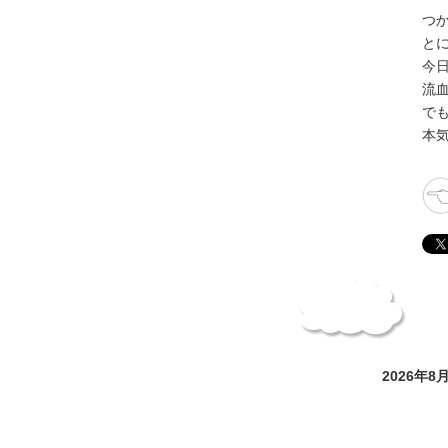
つ
と
今
流
で
本
2026年