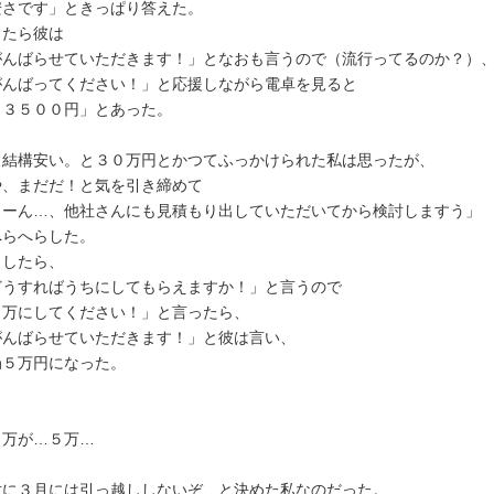
安さです」ときっぱり答えた。
したら彼は
がんばらせていただきます！」となおも言うので（流行ってるのか？）
がんばってください！」と応援しながら電卓を見ると
７３５００円」とあった。
、結構安い。と３０万円とかつてふっかけられた私は思ったが、
や、まだだ！と気を引き締めて
うーん…、他社さんにも見積もり出していただいてから検討しますう」
へらへらした。
うしたら、
どうすればうちにしてもらえますか！」と言うので
５万にしてください！」と言ったら、
がんばらせていただきます！」と彼は言い、
局５万円になった。
０万が…５万…
対に３月には引っ越ししないぞ、と決めた私なのだった。