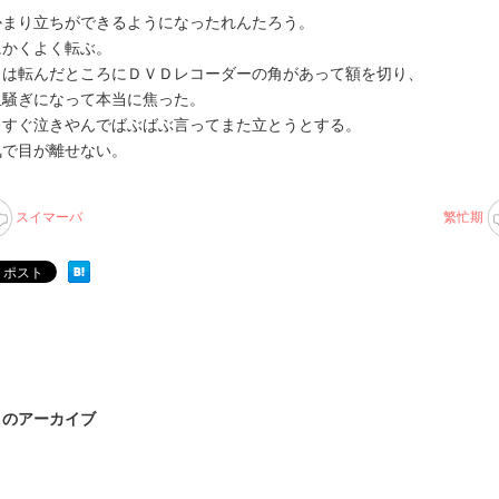
かまり立ちができるようになったれんたろう。
にかくよく転ぶ。
日は転んだところにＤＶＤレコーダーの角があって額を切り、
血騒ぎになって本当に焦った。
もすぐ泣きやんでばぶばぶ言ってまた立とうとする。
気で目が離せない。
スイマーバ
繁忙期
8月のアーカイブ