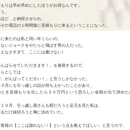
積もりは早め早めにしたほうがお得なんです」
言う。
るほど…と納得させられ、
局その電話の１時間後に見積もりに来るということになった。
ちに来たのは私と同い年くらいの、
えないジョークをやたらと飛ばす男の人だった。
さえなさすぎて、ここには書けない）
がんばらせていただきます！」を連発するので、
ちらとしては
が、がんばってください！」と言うしかなかった。
は３月にも引っ越しの話が持ち上がったことがあり、
のとき見積もりを出したら３０万円という恐ろしい金額が出て諦めた
、
は１０月、引っ越し屋さんも暇だろうと足元を見た私は、
切るだけ値切ろうと胸に決めていた。
お客様の【ここは譲れない！】という点を教えてほしい」と言うので、