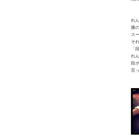
れ
膝
ス
そ
「
れ
段
言