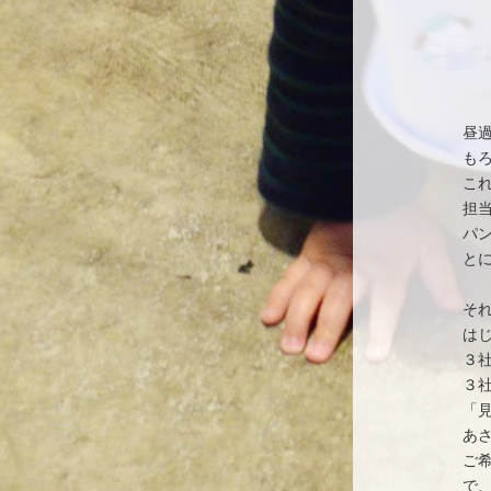
昼
も
こ
担
パ
と
そ
は
３
３
「
あ
ご
で