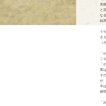
見
と
な
結
う
さ
（
「
こ
「
実
そ
が
今
値
「