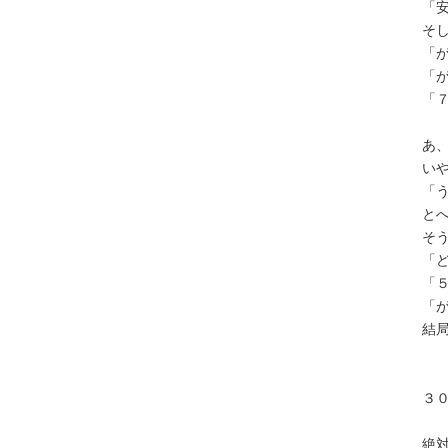
「
そ
「
「
「
あ
い
「
と
そ
「
「
「
結
３
絶