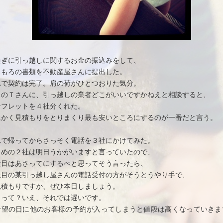
過ぎに引っ越しに関するお金の振込みをして、
ろもろの書類を不動産屋さんに提出した。
れで契約は完了。肩の荷がひとつおりた気分。
当のＴさんに、引っ越しの業者どこがいいですかねえと相談すると、
ンフレットを４社分くれた。
にかく見積もりをとりまくり最も安いところにするのが一番だと言う。
れで帰ってからさっそく電話を３社にかけてみた。
じめの２社は明日うかがいますと言っていたので、
社目はあさってにするべと思ってそう言ったら、
社目の某引っ越し屋さんの電話受付の方がそうとうやり手で、
見積もりですか、ぜひ本日しましょう。
さって？いえ、それでは遅いです。
希望の日に他のお客様の予約が入ってしまうと値段は高くなっていきま
、