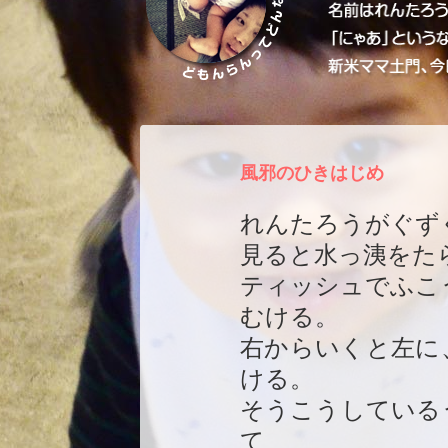
風邪のひきはじめ
れんたろうがぐず
見ると水っ洟をた
ティッシュでふこ
むける。
右からいくと左に
ける。
そうこうしている
て