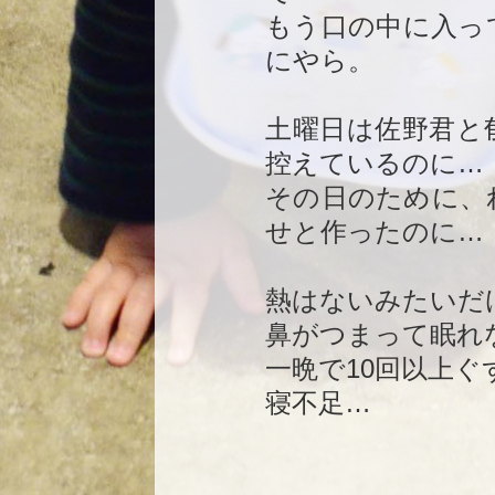
もう口の中に入っ
にやら。
土曜日は佐野君と
控えているのに…
その日のために、
せと作ったのに…
熱はないみたいだ
鼻がつまって眠れ
一晩で10回以上
寝不足…