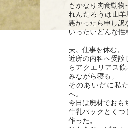
もかなり肉食動物
れんたろうは山羊
悪かったら申し訳
いったいどんな性
夫、仕事を休む。
近所の内科へ受診
らアクエリアス飲
みながら寝る。
そのあいだに私
へ。
今日は廃材でおも
牛乳パックとくつ
作った。