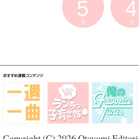
5
4
月
月
Copyright (C) 2026 Otoyomi Editoria