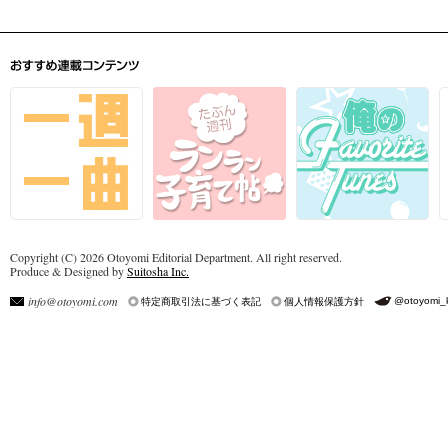
Copyright (C) 2026 Otoyomi Editorial Department. All right reserved.
Produce & Designed by
Suitosha Inc.
info@otoyomi.com
@otoyomi_
特定商取引法に基づく表記
個人情報保護方針