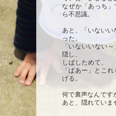
なぜか「あっち」
ら不思議。
あと、「いないい
った。
「いないいない～
隠し、
しばしためて、
「ばあー」とこれ
げる。
何で裏声なんです
あと、隠れていま