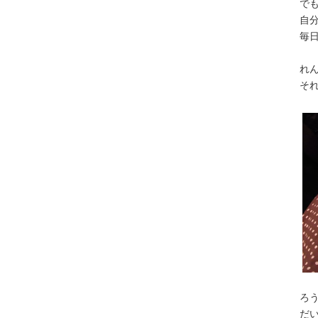
で
自
毎
れ
そ
ろ
だ