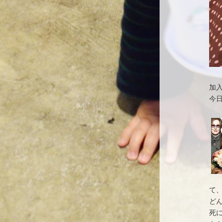
加
今
て
ど
死