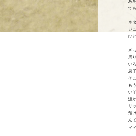
あ
で
ネ
ジ
ひ
ざ
周
い
息
そ
も
い
涙
リ
預
ん
マ