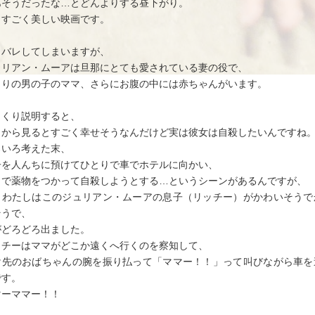
あそうだったな…とどんよりする昼下がり。
もすごく美しい映画です。
タバレしてしまいますが、
ュリアン・ムーアは旦那にとても愛されている妻の役で、
とりの男の子のママ、さらにお腹の中には赤ちゃんがいます。
っくり説明すると、
りから見るとすごく幸せそうなんだけど実は彼女は自殺したいんですね
ろいろ考えた末、
子を人んちに預けてひとりで車でホテルに向かい、
こで薬物をつかって自殺しようとする…というシーンがあるんですが、
うわたしはこのジュリアン・ムーアの息子（リッチー）がかわいそうで
そうで、
がどろどろ出ました。
ッチーはママがどこか遠くへ行くのを察知して、
け先のおばちゃんの腕を振り払って「ママー！！」って叫びながら車を
です。
マーママー！！