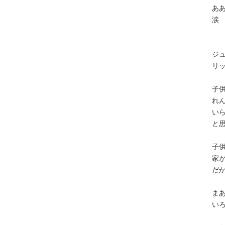
あ
涙
ジ
リ
子
れ
い
と
子
家
だ
ま
い