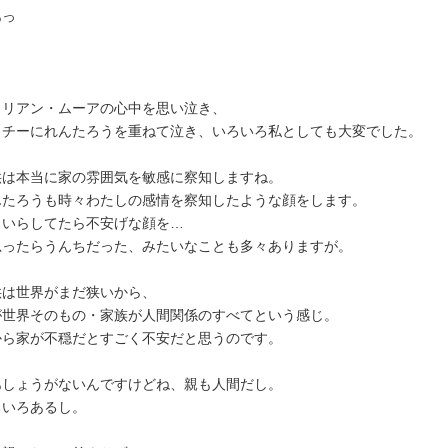
あっ
ュリアン・ムーアの心中を思い泣き、
ッチーにれんたろうを重ねて泣き、いろいろ私としても大変でした。
供は本当に家の雰囲気を敏感に察知しますね。
んたろうも時々わたしの感情を察知したような顔をします。
らいらしてたら不安げな顔を…
思ったらうんちだった、みたいなことも多々ありますが。
供は世界がまだ狭いから、
が世界そのもの・家族が人間関係のすべてという感じ。
から家が不穏だとすごく不安だと思うのです。
あしょうがないんですけどね、親も人間だし。
ろいろあるし。