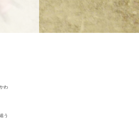
。
かわ
追う