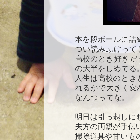
本を段ボールに詰
つい読みふけって
高校のとき好きだ
の大半をしめてる
人生は高校のとき
れるかで大きく変
なんつってな。
明日は引っ越しに
夫方の両親が手伝
掃除道具や甘いも