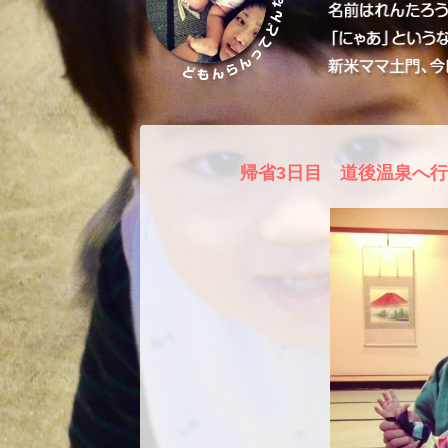
帰省3日目 道後温泉へ