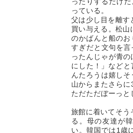
ったりするだけだ
っている。
父は少し目を離す
買い与える。松山
のかばんと船のお
すぎだと文句を言
ったんじゃが青の
にした！」などと
んたろうは嬉しそ
山からまたさらに
ただただぼーっと
旅館に着いてそう
る。母の友達が
い。韓国では1歳