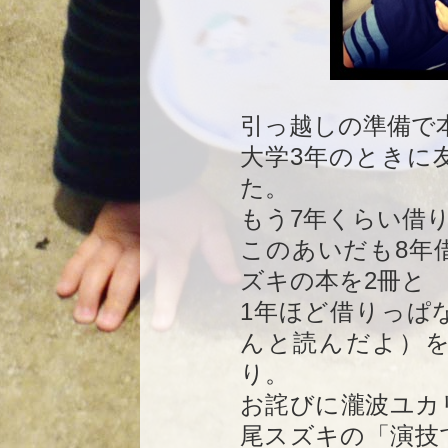
引っ越しの準備で
大学3年のときに
た。
もう7年くらい借
このあいだも8年
ズキの本を2冊と
1年ほど借りっぱ
んと読んだよ）
り。
お詫びに瀧波ユカ
尾スズキの「演技