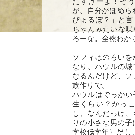
たすげーよ！そ
が、自分がほめら
ぴょるぽ？」と言
ちゃんみたいな喋
ろーな。全然わか
ソフィはのろいを
なり、ハウルの城
なるんだけど、ソ
族作りで。
ハウルはでっかい
生くらい？かっ
し、なんだっけ、
りの小さな男の子
学校低学年）だし